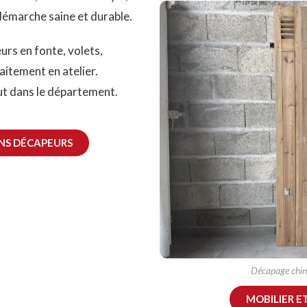
démarche saine et durable.
urs en fonte, volets,
raitement en atelier.
ut dans le département.
NS DÉCAPEURS
Décapage chimi
MOBILIER E