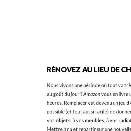
RÉNOVEZ AU LIEU DE C
Nous vivons une période où tout va trè
au goût du jour ?
Amazon
vous en livre 
heures. Remplacer est devenu un jeu d’
possible (et tout aussi facile) de donne
vos
objets
, à vos
meubles
, à vos
radia
Mettre
à nu
et repartir sur une nouvell