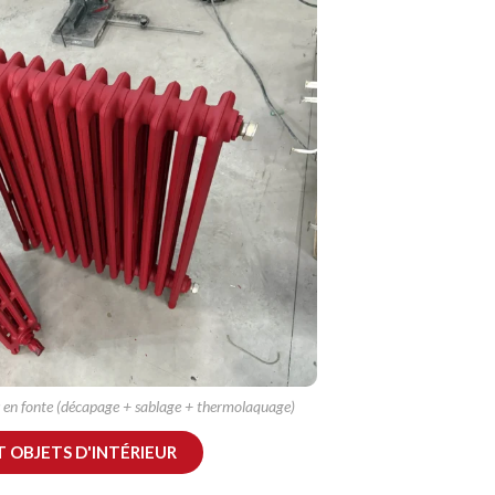
 en fonte (décapage + sablage + thermolaquage)
T OBJETS D'INTÉRIEUR