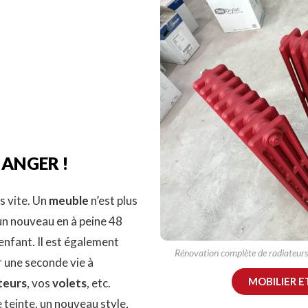
HANGER !
s vite. Un
meuble
n’est plus
un nouveau en à peine 48
enfant. Il est également
Rénovation complète de radiateurs
r une seconde vie à
MOBILIER E
teurs
, vos
volets
, etc.
e teinte, un nouveau style,