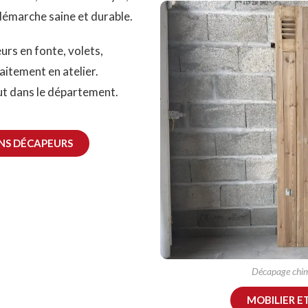
démarche saine et durable.
urs en fonte, volets,
raitement en atelier.
ut dans le département.
NS DÉCAPEURS
Décapage chimi
MOBILIER E