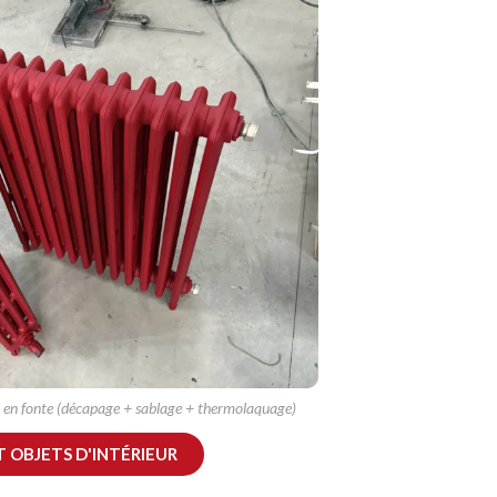
 en fonte (décapage + sablage + thermolaquage)
T OBJETS D'INTÉRIEUR