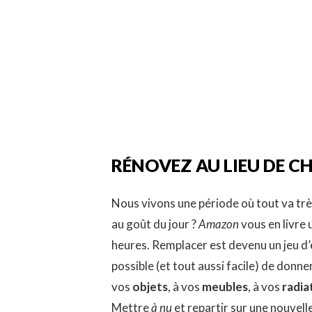
RÉNOVEZ AU LIEU DE C
Nous vivons une période où tout va trè
au goût du jour ?
Amazon
vous en livre 
heures. Remplacer est devenu un jeu d’
possible (et tout aussi facile) de donne
vos
objets
, à vos
meubles
, à vos
radia
Mettre
à nu
et repartir sur une nouvell