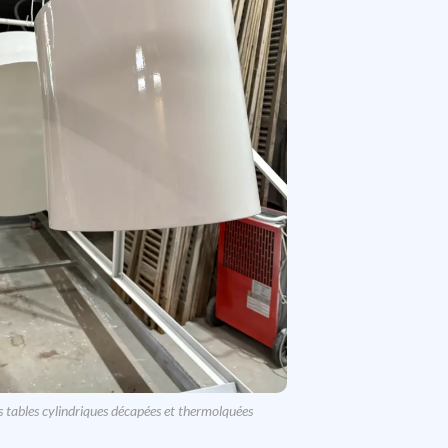
s tables cylindriques décapées et thermolquées