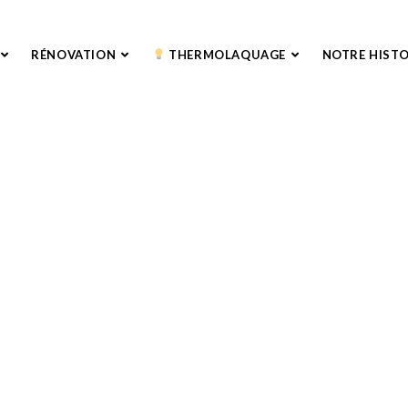
RÉNOVATION
THERMOLAQUAGE
NOTRE HISTO
APAGE ET DE TRAITEMENT DE S
tes
,
volets
et
persiennes bois
&
métalliques
, etc. Nous eff
métalliques
. Objets d’intérieur comme du jardin et de l’extér
uffle à votre habitat grâce à Les Artisans Décapeurs !