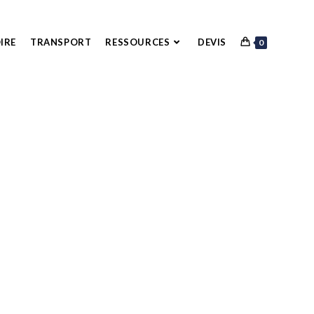
IRE
TRANSPORT
RESSOURCES
DEVIS
0
URFACE
ectuons aussi la
rénovation
ieur.