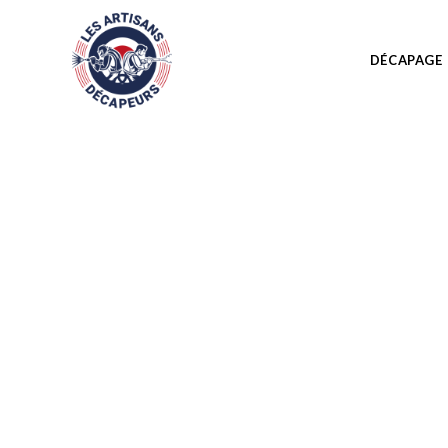
DÉCAPAGE
ENTREPRISE DE DÉC
Notre entreprise décape
radiateurs fonte
&
acier
,
por
complète de nombreux objets 
Donnez un nouveau so