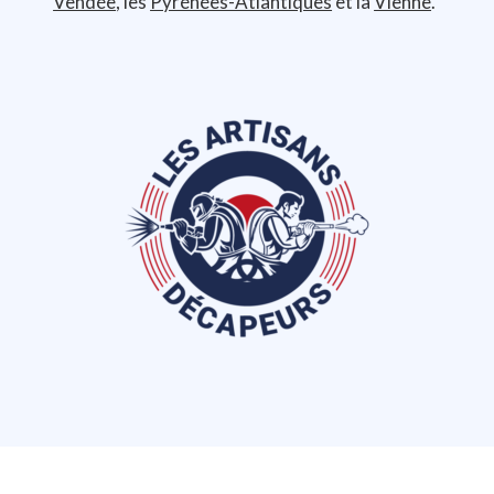
Vendée
, les
Pyrénées-Atlantiques
et la
Vienne
.