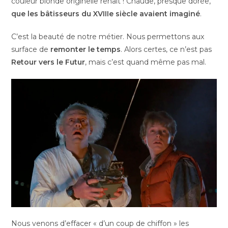
couleur blonde originelle renaît ! Chaude, presque dorée,
que les bâtisseurs du XVIIIe siècle avaient imaginé
.
C’est la beauté de notre métier. Nous permettons aux
surface de
remonter le temps
. Alors certes, ce n’est pas
Retour vers le Futur
, mais c’est quand même pas mal.
Nous venons d’effacer « d’un coup de chiffon » les