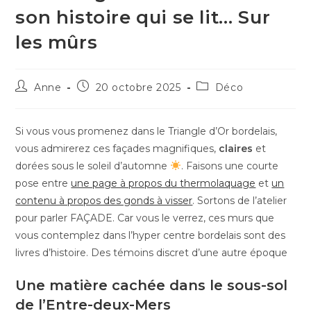
son histoire qui se lit… Sur
les mûrs
Auteur/autrice
Publication
Post
Anne
20 octobre 2025
Déco
de
publiée :
category:
la
publication :
Si vous vous promenez dans le Triangle d’Or bordelais,
vous admirerez ces façades magnifiques,
claires
et
dorées sous le soleil d’automne
. Faisons une courte
pose entre
une page à propos du thermolaquage
et
un
contenu à propos des gonds à visser
. Sortons de l’atelier
pour parler FAÇADE. Car vous le verrez, ces murs que
vous contemplez dans l’hyper centre bordelais sont des
livres d’histoire. Des témoins discret d’une autre époque
Une matière cachée dans le sous-sol
de l’Entre-deux-Mers